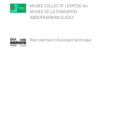
MUSÉE COLLECTIF | EXPOSE AU
MUSEE DE LA FONDATION
ABDERRAHMAN SLAOUI
Recrutement | Assistant technique
APPEL À CANDIDATURE RÉSIDENCE
ECRITURE/REALISATION | Quel
cinéma pour le Maroc d'aujourd'hui?
Archive
August 2023
(1)
1 post
September 2022
(1)
1 post
July 2022
(1)
1 post