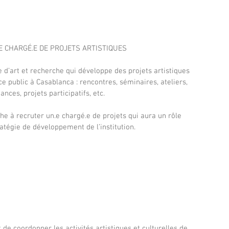
E CHARGÉ.E DE PROJETS ARTISTIQUES 
 d’art et recherche qui développe des projets artistiques 
 public à Casablanca : rencontres, séminaires, ateliers, 
nces, projets participatifs, etc.
he à recruter un.e chargé.e de projets qui aura un rôle 
ratégie de développement de l’institution.
 de coordonner les activités artistiques et culturelles de 