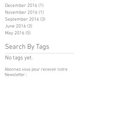
December 2016
(1)
1 post
November 2016
(1)
1 post
September 2016
(3)
3 posts
June 2016
(3)
3 posts
May 2016
(5)
5 posts
Search By Tags
No tags yet.
Abonnez vous pour recevoir notre
Newsletter :