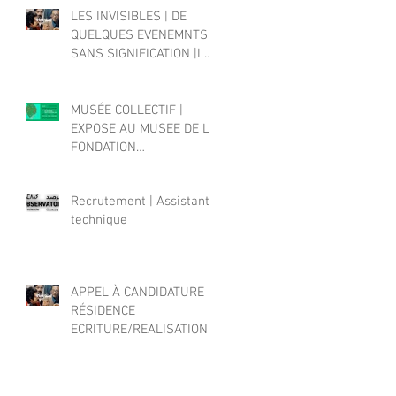
ARABE
LES INVISIBLES | DE
QUELQUES EVENEMNTS
SANS SIGNIFICATION |LA
PREMIERE FOIS A
CASABLANCA
MUSÉE COLLECTIF |
EXPOSE AU MUSEE DE LA
FONDATION
ABDERRAHMAN SLAOUI
Recrutement | Assistant
technique
APPEL À CANDIDATURE
RÉSIDENCE
ECRITURE/REALISATION |
Quel cinéma pour le
Maroc d'aujourd'hui?