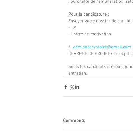
Fourchette de rémunération (selo
Pour la candidature 
:
Envoyer votre dossier de candidat
- CV 
- Lettre de motivation
à  
adm.observatoire@gmail.com
CHARGÉ.E DE PROJETS en objet d
Seuls les candidats présélection
entretien.
Comments