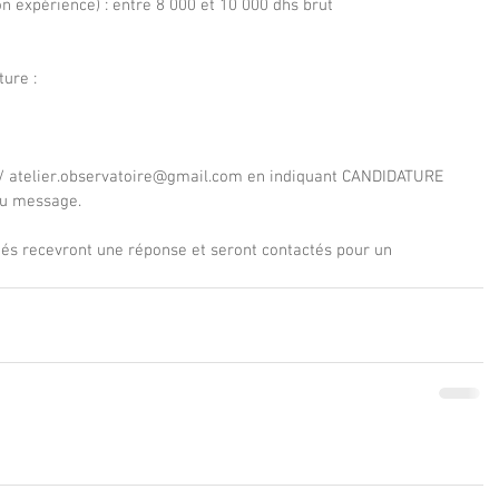
n expérience) : entre 8 000 et 10 000 dhs brut
ure : 
 / atelier.observatoire@gmail.com en indiquant CANDIDATURE 
u message. 
nés recevront une réponse et seront contactés pour un 