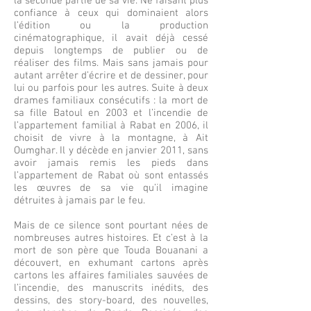
la seconde partie de sa vie. Ne faisant plus
confiance à ceux qui dominaient alors
l’édition ou la production
cinématographique, il avait déjà cessé
depuis longtemps de publier ou de
réaliser des films. Mais sans jamais pour
autant arrêter d’écrire et de dessiner, pour
lui ou parfois pour les autres. Suite à deux
drames familiaux consécutifs : la mort de
sa fille Batoul en 2003 et l’incendie de
l’appartement familial à Rabat en 2006, il
choisit de vivre à la montagne, à Ait
Oumghar. Il y décède en janvier 2011, sans
avoir jamais remis les pieds dans
l’appartement de Rabat où sont entassés
les œuvres de sa vie qu’il imagine
détruites à jamais par le feu.
Mais de ce silence sont pourtant nées de
nombreuses autres histoires. Et c’est à la
mort de son père que Touda Bouanani a
découvert, en exhumant cartons après
cartons les affaires familiales sauvées de
l’incendie, des manuscrits inédits, des
dessins, des story-board, des nouvelles,