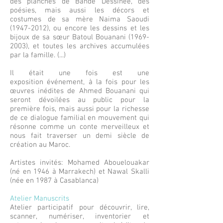
des planches de Bande Dessinée, des
poésies, mais aussi les décors et
costumes de sa mère Naima Saoudi
(1947-2012)
, ou encore les dessins et les
bijoux de sa sœur Batoul Bouanani
(1969-
2003)
, et toutes les archives accumulées
par la famille. (...)
Il était une fois est une
exposition événement, à la fois pour les
œuvres inédites de Ahmed Bouanani qui
seront dévoilées au public pour la
première fois, mais aussi pour la richesse
de ce dialogue familial en mouvement qui
résonne comme un conte merveilleux et
nous fait traverser un demi siècle de
création au Maroc.
Artistes invités: Mohamed Abouelouakar
(né en 1946 à Marrakech) et Nawal Skalli
(née en 1987 à Casablanca)
Atelier Manuscrits
Atelier participatif pour découvrir, lire,
scanner, numériser, inventorier et