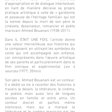
d’appropriation et de dialogue intertextuel,
en liant de manière décisive sa propre
pratique artistique à celle de « gardienne
et passeuse de l’héritage familial» qui est
la sienne depuis la mort de son père le
cinéaste, dessinateur, romancier et poète
marocain Ahmed Bouanani
(1938-2011)
.
Dans IL ETAIT UNE FOIS, l’artiste donne
une valeur merveilleuse aux histoires qui
la composent, en utilisant les symboles du
conte qui ont accompagné son enfance,
car omniprésents dans l’œuvre artistique
de ses parents et particulièrement dans le
film onirique et expérimental
Les 4
sources
(1977, 35min).
Son père, Ahmed Bouanani est un conteur.
Il a dédié sa vie à raconter des histoires, à
travers le dessin, la littérature, le cinéma,
la poésie, mais aussi lors de longues
soirées en famille et entre amis. Un
conteur discret et parfois même
silencieux, mais qui a marqué la
littérature et le cinéma marocain par les