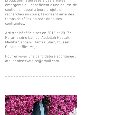
production"
s'adresse à des artistes
émergents qui bénéficient d'une bourse de
soutien en appui à leurs projets et
recherches en cours, favorisant ainsi des
temps de réflexion hors de toutes
contraintes.
Artistes bénéficiaires en 2016 et 2017 :
Karamezzine Lahlou
, Abdellah Hassak,
Madiha Sebbani,
Hamza Sfart, Youssef
Ousaid et Rim Mejdi.
Pour envoyer une candidature spontanée :
atelier.observatoire@gmail.com
_ _ _ _ _ _ _ _ _ _ _ _ _ _ _ _ _ _ _ _ _ _ _ _ _
_ _ _ _ _ _ _ _ _ _ _ _ _ _ _ _ _ _ _ _ _ _ _ _ _