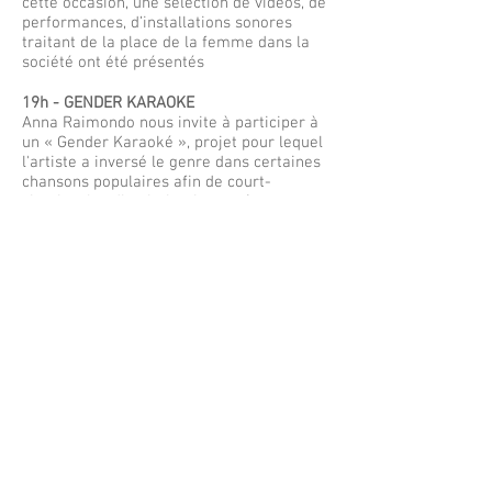
cette occasion, une sélection de vidéos, de
performances, d’installations sonores
traitant de la place de la femme dans la
société ont été présentés
19h - GENDER KARAOKE
Anna Raimondo nous invite à participer à
un « Gender Karaoké », projet pour lequel
l'artiste a inversé le genre dans certaines
chansons populaires afin de court-
circuiter les discriminations présentes
dans les textes.
Avec le soutien de Maroc Telecom et des
équipes du Cyber Parc.
Saout Radio remercie ses partenaires
Openvizor, le Goethe Institut, Radio
CampusMarrakech, le Bij