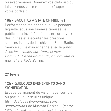
ou avec vosamis! Amenez vos clefs usb ou
laissez nous votre mail pour récupérer
votre portrait.
18h - SAOUT AS A STATE OF MIND #1
Performance radiophonique live pendant
laquelle, sous une lumière tamisée, le
public sera invité àse focaliser sur la voix
des invités et à écouter les créations
sonores issues de l’archive de SaoutRadio.
Séance suivie d’un échange avec le public
Avec les artistes-curateurs Marcus
Gammel et Anna Raimondo, et l’écrivain et
journaliste Reda Zaireg.
27 février
12h - QUELQUES EVENEMENTS SANS
SIGNIFICATION
Espace permanent de visionnage (complet
ou partiel) d’un seul et unique
film,
Quelques évènements sans
significations
, de Mustafa Derkaoui (Maroc,
1974, 74min). Le film, censuré à sa sortie,