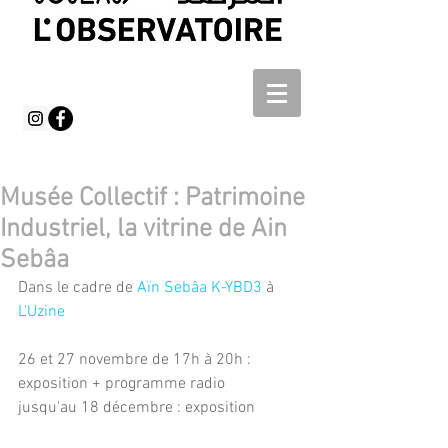
Musée Collectif : Patrimoine
Industriel, la vitrine de Ain
Sebâa
Dans le cadre de 
Aïn Sebâa K-YBD3
 à 
L'Uzine
26 et 27 novembre de 17h à 20h : 
exposition + programme radio
jusqu'au 18 décembre : exposition